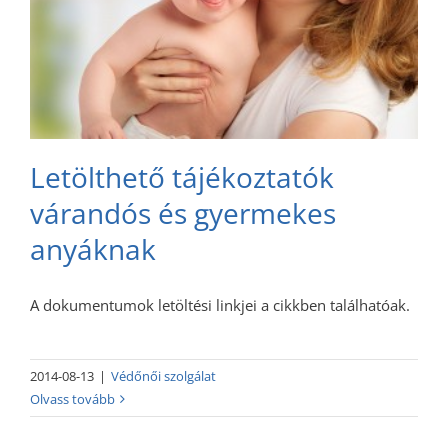
Letölthető tájékoztatók
várandós és gyermekes
anyáknak
A dokumentumok letöltési linkjei a cikkben találhatóak.
2014-08-13
|
Védőnői szolgálat
Olvass tovább