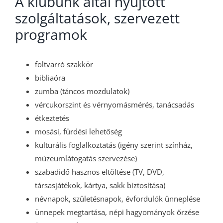
A klubunk által nyújtott
szolgáltatások, szervezett
programok
foltvarró szakkör
bibliaóra
zumba (táncos mozdulatok)
vércukorszint és vérnyomásmérés, tanácsadás
étkeztetés
mosási, fürdési lehetőség
kulturális foglalkoztatás (igény szerint színház,
múzeumlátogatás szervezése)
szabadidő hasznos eltöltése (TV, DVD,
társasjátékok, kártya, sakk biztosítása)
névnapok, születésnapok, évfordulók ünneplése
ünnepek megtartása, népi hagyományok őrzése