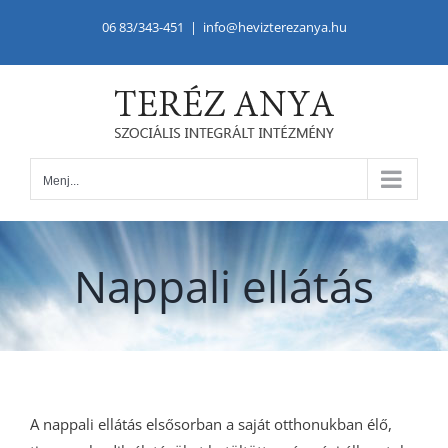
Kihagyás
06 83/343-451
|
info@hevizterezanya.hu
Menj...
Nappali ellátás
A nappali ellátás elsősorban a saját otthonukban élő,