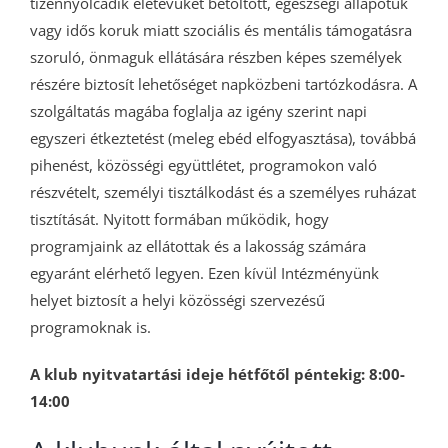
tizennyolcadik életévüket betöltött, egészségi állapotuk
vagy idős koruk miatt szociális és mentális támogatásra
szoruló, önmaguk ellátására részben képes személyek
részére biztosít lehetőséget napközbeni tartózkodásra. A
szolgáltatás magába foglalja az igény szerint napi
egyszeri étkeztetést (meleg ebéd elfogyasztása), továbbá
pihenést, közösségi együttlétet, programokon való
részvételt, személyi tisztálkodást és a személyes ruházat
tisztítását. Nyitott formában működik, hogy
programjaink az ellátottak és a lakosság számára
egyaránt elérhető legyen. Ezen kívül Intézményünk
helyet biztosít a helyi közösségi szervezésű
programoknak is.
A klub nyitvatartási ideje hétfőtől péntekig: 8:00-
14:00